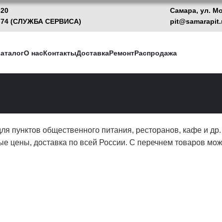
-20
Самара, ул. М
13-74 (CЛУЖБА СЕРВИСА)
pit@samarapit.
аталог
О нас
Контакты
Доставка
Ремонт
Распродажа
я пунктов общественного питания, ресторанов, кафе и др
ые цены, доставка по всей России. С перечнем товаров мо