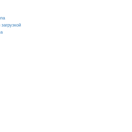
ипа
загрузкой
па