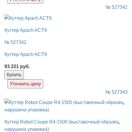
№ 527342
Куттер Apach ACT9
№ 527342
Куттер Apach ACT9
93 221
руб.
Купить
Уточнить цену
№ 527343
Куттер Robot Coupe R4-1500 (выставочный образец,
нарушена упаковка)