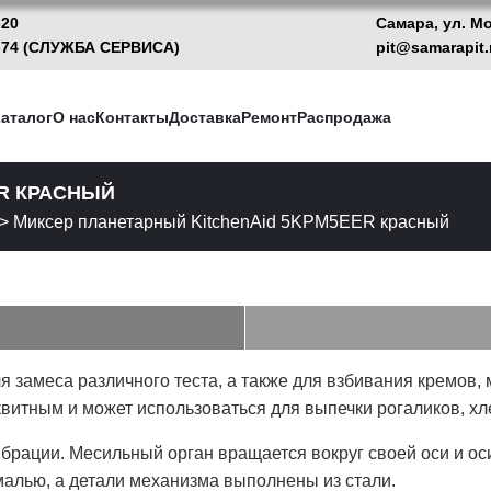
-20
Самара, ул. М
13-74 (CЛУЖБА СЕРВИСА)
pit@samarapit.
аталог
О нас
Контакты
Доставка
Ремонт
Распродажа
R КРАСНЫЙ
>
Миксер планетарный KitchenAid 5KPM5EER красный
я замеса различного теста, а также для взбивания кремов, 
витным и может использоваться для выпечки рогаликов, хле
брации. Месильный орган вращается вокруг своей оси и о
малью, а детали механизма выполнены из стали.