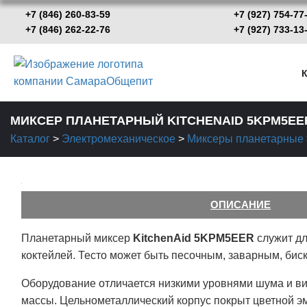
+7 (846) 260-83-59
+7 (927) 754-77
+7 (846) 262-22-76
+7 (927) 733-
К
МИКСЕР ПЛАНЕТАРНЫЙ KITCHENAID 5KPM5EE
Каталог
>
Электромеханическое
>
Миксеры планетарные
ОПИСАНИЕ
Планетарный миксер
KitchenAid 5KPM5EER
служит дл
коктейлей. Тесто может быть песочным, заварным, биск
Оборудование отличается низкими уровнями шума и ви
массы. Цельнометаллический корпус покрыт цветной э