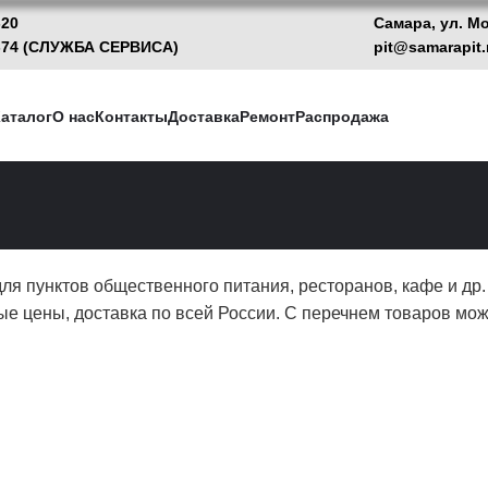
-20
Самара, ул. М
13-74 (CЛУЖБА СЕРВИСА)
pit@samarapit.
аталог
О нас
Контакты
Доставка
Ремонт
Распродажа
я пунктов общественного питания, ресторанов, кафе и др
ые цены, доставка по всей России. С перечнем товаров мо