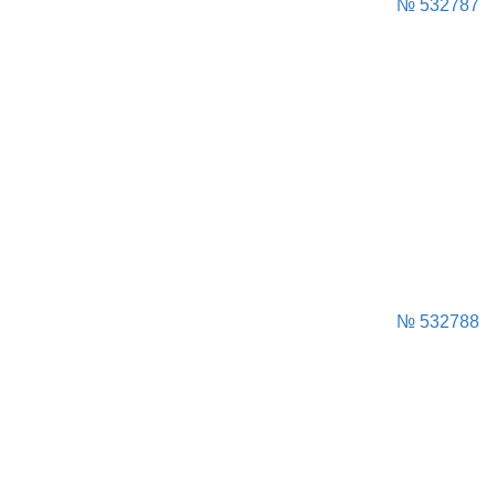
№ 532787
№ 532788