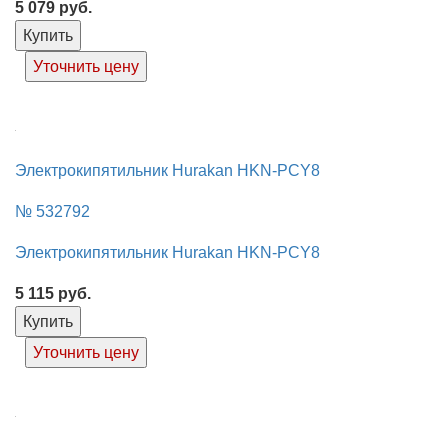
5 079
руб.
Купить
Уточнить цену
Электрокипятильник Hurakan HKN-PCY8
№ 532792
Электрокипятильник Hurakan HKN-PCY8
5 115
руб.
Купить
Уточнить цену