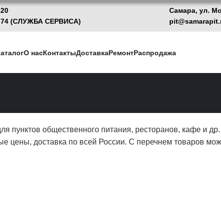
-20
Самара, ул. М
13-74 (CЛУЖБА СЕРВИСА)
pit@samarapit.
аталог
О нас
Контакты
Доставка
Ремонт
Распродажа
я пунктов общественного питания, ресторанов, кафе и др
ые цены, доставка по всей России. С перечнем товаров мо